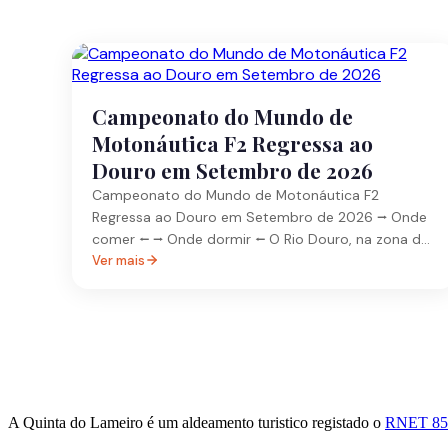
Campeonato do Mundo de
Motonáutica F2 Regressa ao
Douro em Setembro de 2026
Campeonato do Mundo de Motonáutica F2
Regressa ao Douro em Setembro de 2026 ⭢ Onde
comer ⭠ ⭢ Onde dormir ⭠ O Rio Douro, na zona de
Peso da Régua, volta a ser palco de um dos
Ver mais
grandes eventos internacionais de motonáutica
com a realização do Campeonato do Mundo de
Motonáutica F2 2026, marcado para […]
A Quinta do Lameiro é um aldeamento turistico registado o
RNET 85