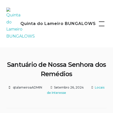
Skip
to
content
Facebook
Instagram
Quinta do Lameiro BUNGALOWS
Santuário de Nossa Senhora dos
Remédios
qtalameiroaADMIN
Setembro 26, 2024
Locais
de Interesse