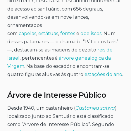
No exterior, destaca-se o escadório monumental
de acesso ao santuário, com 686 degraus,
desenvolvendo-se em nove lances,
ornamentados
com
capelas
,
estátuas
,
fontes
e
obeliscos
. Num
desses patamares — o chamado “Pátio dos Reis”
—, destacam-se as imagens de dezoito
reis de
Israel
, pertencentes à
árvore genealógica da
Virgem
. Na base do escadório encontram-se
quatro figuras alusivas às quatro
estações do ano
.
Árvore de Interesse Público
Desde 1940, um castanheiro (
Castanea sativa
)
localizado junto ao Santuário está classificado
como “Árvore de Interesse Público”. Segundo