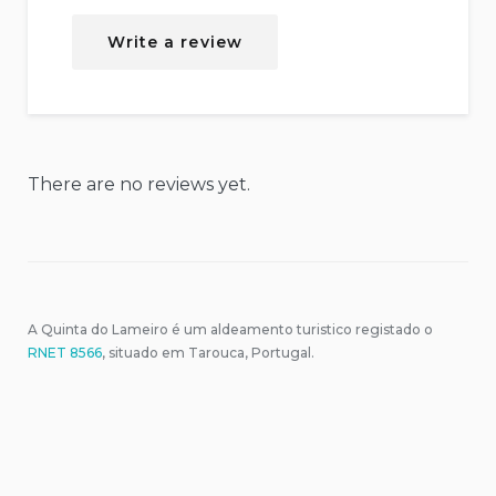
Rated
3.5
out of
5
Write a review
based on
2
reviews.
There are no reviews yet.
A Quinta do Lameiro é um aldeamento turistico registado o
RNET 8566
, situado em Tarouca, Portugal.