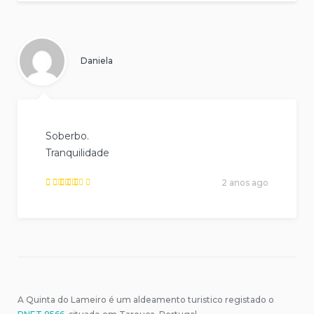
review.
Daniela
Soberbo.
Tranquilidade
2 anos ago
Rated
5
out of
5
.
A Quinta do Lameiro é um aldeamento turistico registado o